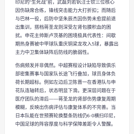
印尼的“生死战”前，武磊刘若钒汪士钦三位核心
因伤缺席合练，锋线突击能力大打折扣；而随后
与巴林一役，后防中坚朱辰杰因伤势未愈提前退
出集训，搭档蒋圣龙则深受左肾包膜积血的困
扰。申花主帅斯卢茨基的困境极具代表性：间歇
期热身赛被中甲球队重庆铜梁龙攻入5球，暴露出
主力中卫集体缺阵后防线的脆弱性。
伤病频发并非偶然。中超赛程设计缺陷导致俱乐
部密集赛事与国家队长途飞行叠加，球员身体负
荷长期超标。例如左边后卫陈晋一在香港队与申
花队连轴转后，状态明显下滑。更深层问题在于
医疗团队的滞后——蒋圣龙的肾部伤势康复周期
模糊，反映出伤病评估与康复体系的不完善。当
日本队能在世预赛轮换整条防线仍6-0横扫印尼，
中国足球的阵容厚度与科学保障差距令人警醒。