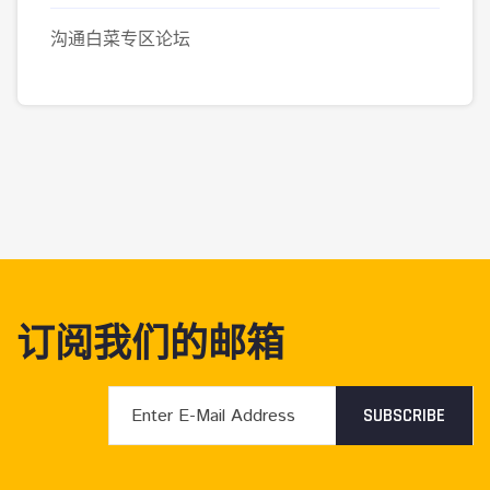
沟通白菜专区论坛
订阅我们的邮箱
SUBSCRIBE