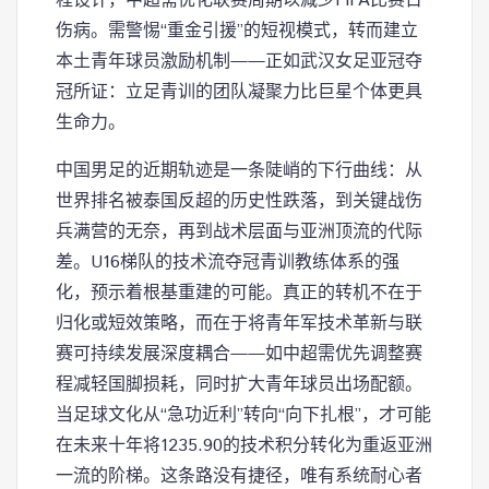
程设计，中超需优化联赛周期以减少FIFA比赛日
伤病。需警惕“重金引援”的短视模式，转而建立
本土青年球员激励机制——正如武汉女足亚冠夺
冠所证：立足青训的团队凝聚力比巨星个体更具
生命力。
中国男足的近期轨迹是一条陡峭的下行曲线：从
世界排名被泰国反超的历史性跌落，到关键战伤
兵满营的无奈，再到战术层面与亚洲顶流的代际
差。U16梯队的技术流夺冠青训教练体系的强
化，预示着根基重建的可能。真正的转机不在于
归化或短效策略，而在于将青年军技术革新与联
赛可持续发展深度耦合——如中超需优先调整赛
程减轻国脚损耗，同时扩大青年球员出场配额。
当足球文化从“急功近利”转向“向下扎根”，才可能
在未来十年将1235.90的技术积分转化为重返亚洲
一流的阶梯。这条路没有捷径，唯有系统耐心者