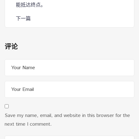
能抵达终点。
下一篇
评论
Save my name, email, and website in this browser for the
next time I comment.