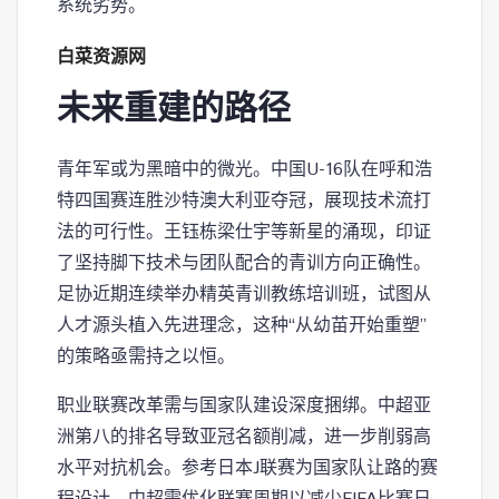
系统劣势。
白菜资源网
未来重建的路径
青年军或为黑暗中的微光。中国U-16队在呼和浩
特四国赛连胜沙特澳大利亚夺冠，展现技术流打
法的可行性。王钰栋梁仕宇等新星的涌现，印证
了坚持脚下技术与团队配合的青训方向正确性。
足协近期连续举办精英青训教练培训班，试图从
人才源头植入先进理念，这种“从幼苗开始重塑”
的策略亟需持之以恒。
职业联赛改革需与国家队建设深度捆绑。中超亚
洲第八的排名导致亚冠名额削减，进一步削弱高
水平对抗机会。参考日本J联赛为国家队让路的赛