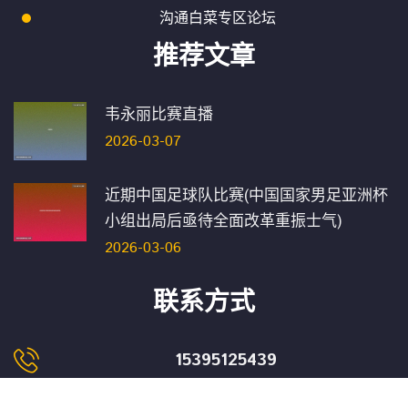
沟通白菜专区论坛
推荐文章
韦永丽比赛直播
2026-03-07
近期中国足球队比赛(中国国家男足亚洲杯
小组出局后亟待全面改革重振士气)
2026-03-06
联系方式
15395125439