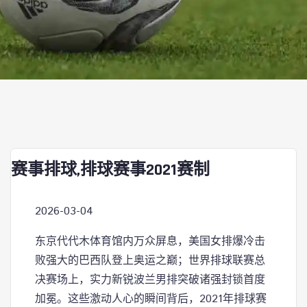
赛事排球,排球赛事2021赛制
2026-03-04
东京代代木体育馆内万众屏息，美国女排爆冷击
败强大的巴西队登上奥运之巅；世界排球联赛总
决赛场上，实力新锐波兰男排突破诸强封锁首度
加冕。这些激动人心的瞬间背后，2021年排球赛