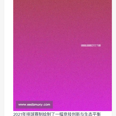
2021年排球赛制绘制了一幅竞技创新与生态平衡