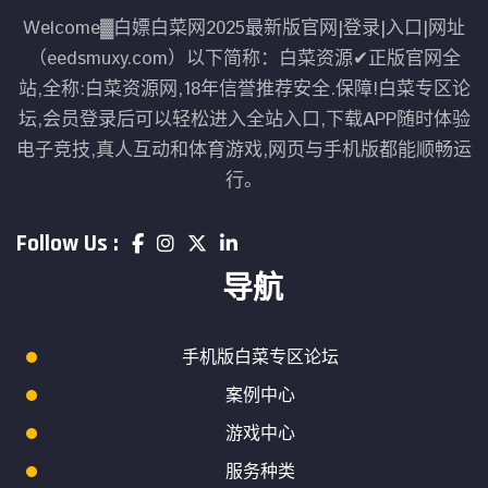
Welcome▓白嫖白菜网2025最新版官网|登录|入口|网址
（eedsmuxy.com）以下简称：白菜资源✔正版官网全
站,全称:白菜资源网,18年信誉推荐安全.保障!白菜专区论
坛,会员登录后可以轻松进入全站入口,下载APP随时体验
电子竞技,真人互动和体育游戏,网页与手机版都能顺畅运
行。
Follow Us :
导航
手机版白菜专区论坛
案例中心
游戏中心
服务种类