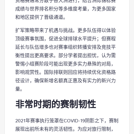
资格赛通常分散于各大洲进行，结合洲际锦标赛
成绩与世界排名积分等多维度考量，为更多国家
和地区提供了晋级通道。
扩军策略带来了机遇与挑战。更多队伍得以体验
顶级赛事氛围，促进全球排球水平提升；但赛程
延长与队伍增多也对赛事组织转播安排及竞技平
衡性提出更高要求。部分学者提出担忧，认为需
警惕小组赛阶段可能出现更多实力悬殊的对局，
影响观赏性。国际排联则回应将持续优化资格路
径设计，确保新增名额真正惠及有实力的新兴力
量。
非常时期的赛制韧性
2021年赛事执行笼罩在COVID-19阴影之下，赛制
展现出前所未有的灵活韧性。为应对旅行限制，