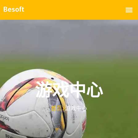
游戏中心
首页
游戏中心