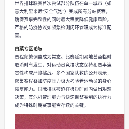
世界排球联赛首次尝试部分队伍在单一城市（如
意大利里米尼“安全气泡”）完成所有分站赛程，
确保赛事完整性的同时最大程度降低健康风险。
严格的防疫协议如频繁检测闭环管理成为标准配
置。
白菜专区论坛
赛程频繁调整成为常态。比赛延期易地甚至临时
取消时有发生，对运动员竞技状态保持和赛事连
贯性构成严峻挑战。多个国家队教练公开表示，
密集赛程叠加防疫压力极大考验着运动员的身心
恢复能力。国际排联被迫在极短时间内做出艰难
决策，其危机管理能力与快速调整赛制的执行力
成为特殊时期赛事能否存续的关键。