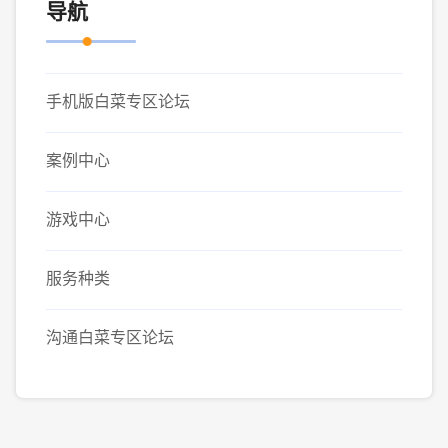
导航
手机版白菜专区论坛
案例中心
游戏中心
服务种类
沟通白菜专区论坛